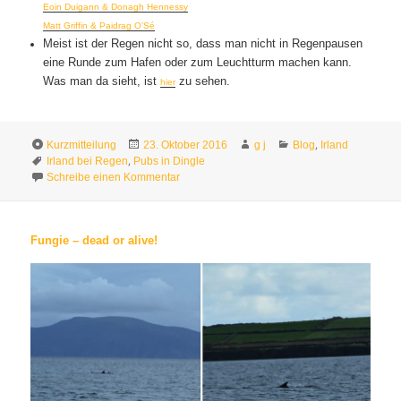
Eoin Duigann & Donagh Hennessy
Matt Griffin & Paidrag O’Sé
Meist ist der Regen nicht so, dass man nicht in Regenpausen
eine Runde zum Hafen oder zum Leuchtturm machen kann.
Was man da sieht, ist
zu sehen.
hier
Format
Veröffentlicht
Autor
Kategorien
,
Kurzmitteilung
23. Oktober 2016
g j
Blog
Irland
Schlagwörter
am
,
Irland bei Regen
Pubs in Dingle
zu Wenn es denn regnet…
Schreibe einen Kommentar
Fungie – dead or alive!