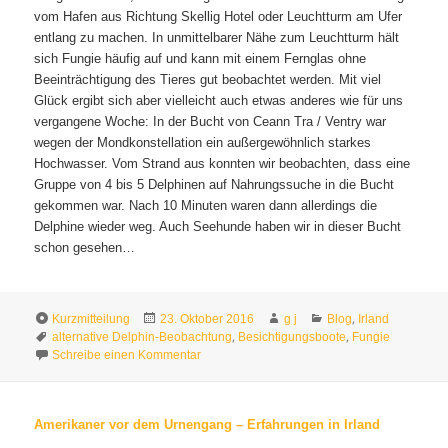
vom Hafen aus Richtung Skellig Hotel oder Leuchtturm am Ufer
entlang zu machen. In unmittelbarer Nähe zum Leuchtturm hält
sich Fungie häufig auf und kann mit einem Fernglas ohne
Beeinträchtigung des Tieres gut beobachtet werden. Mit viel
Glück ergibt sich aber vielleicht auch etwas anderes wie für uns
vergangene Woche: In der Bucht von Ceann Tra / Ventry war
wegen der Mondkonstellation ein außergewöhnlich starkes
Hochwasser. Vom Strand aus konnten wir beobachten, dass eine
Gruppe von 4 bis 5 Delphinen auf Nahrungssuche in die Bucht
gekommen war. Nach 10 Minuten waren dann allerdings die
Delphine wieder weg. Auch Seehunde haben wir in dieser Bucht
schon gesehen…
Format
Veröffentlicht
Autor
Kategorien
,
Kurzmitteilung
23. Oktober 2016
g j
Blog
Irland
Schlagwörter
am
,
,
alternative Delphin-Beobachtung
Besichtigungsboote
Fungie
zu Fungie – dead or alive!
Schreibe einen Kommentar
Amerikaner vor dem Urnengang – Erfahrungen in Irland