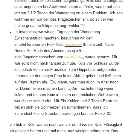
vielleicht auch ein bisschen aufgedrängt. Was sich anfangs als
ganz angenehm bei Abwärtsstrecken anfühlte, wurde auf den
letzten 2 1/2 Tagen der Wanderung zu einem Problem. Ich sah
wohl wie ein wandelndes Fragezeichen ein, so schief war
meine gesamte Körperhaltung. Fehler #2
In Inverness, wo wir am Tag nach der Wanderung
Zwischenstation machten, besuchten wir den
empfehlenswerten Folk-Klub
(Innenstadt, Nähe
Hootananny
Ness). Am Ende des Abends, es spielte
eine Jugendmannschaft von
, wurde getanzt. Mir
Feis Rois Org
war echt nicht nach tanzen zumute. Kurz vor Schluss wurde
ich jedoch von einer Französin zum Hüppetanz aufgefordert.
Ich mochte der jungen Frau keine Abfuhr geben und ließ mich
auf das Hüpfen ein. (Ey, Mann, was man auch im Alter noch
für Dummheiten machen kann…) Am nächsten Tag waren
linkes und rechtes Knie in einem unerfreulichen Wettbewerb,
wer dicker sein durfte. Mit Eis-Kühlen und 2 Tagen Bettruhe
ließen sich die Schmerzen so runterdimmen, dass ich
zumindest kleine Strecken bewältigen konnte. Fehler #3
Zurück in Köln war es nach wie vor so, dass die Knie Flüssigkeit
eingelagert hatten und mal mehr, mal weniger schmerzen. Das