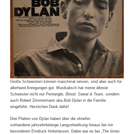
Große Schwestern können manchmal nerven, sind aber auch für
allerhand Anregungen gut. Musikalisch hat meine älteste
Schwester nicht nur
Pentangle, Blood, Sweat & Tears
, sondern
auch Robert Zimmermann aka
Bob Dylan
in die Familie
eingeführt. Herzlichen Dank dafür!
Drei Platten von Dylan haben über die ohnehin
vorhandene jahrzehntelange Langzeitwirkung hinaus bei mir
besonderen Eindruck hinterlassen. Dabei war es bei „The times