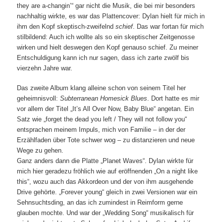
they are a-changin’“ gar nicht die Musik, die bei mir besonders
nachhaltig wirkte, es war das Plattencover: Dylan hielt für mich in
ihm den Kopf skeptisch-zweifelnd
schief
. Das war fortan für mich
stilbildend: Auch ich wollte als so ein skeptischer Zeitgenosse
wirken und hielt deswegen den Kopf genauso schief. Zu meiner
Entschuldigung kann ich nur sagen, dass ich zarte zwölf bis
vierzehn Jahre war.
Das zweite Album klang alleine schon von seinem Titel her
geheimnisvoll:
Subterranean Homesick Blues
. Dort hatte es mir
vor allem der Titel „It’s All Over Now, Baby Blue“ angetan. Ein
Satz wie „forget the dead you left / They will not follow you“
entsprachen meinem Impuls, mich von Familie – in der der
Erzählfaden über Tote schwer wog – zu distanzieren und neue
Wege zu gehen.
Ganz anders dann die Platte „Planet Waves“. Dylan wirkte für
mich hier geradezu fröhlich wie auf eröffnenden „On a night like
this“, wozu auch das Akkordeon und der von ihm ausgehende
Drive gehörte. „Forever young“ gleich in zwei Versionen war ein
Sehnsuchtsding, an das ich zumindest in Reimform gerne
glauben mochte. Und war der „Wedding Song“ musikalisch für