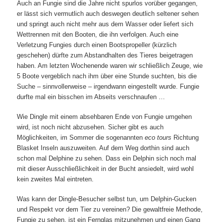
Auch an Fungie sind die Jahre nicht spurlos vorüber gegangen,
er lässt sich vermutlich auch deswegen deutlich seltener sehen
und springt auch nicht mehr aus dem Wasser oder liefert sich
Wettrennen mit den Booten, die ihn verfolgen. Auch eine
Verletzung Fungies durch einen Bootspropeller (kürzlich
geschehen) dürfte zum Abstandhalten des Tieres beigetragen
haben. Am letzten Wochenende waren wir schließlich Zeuge, wie
5 Boote vergeblich nach ihm über eine Stunde suchten, bis die
Suche – sinnvollerweise – irgendwann eingestellt wurde. Fungie
durfte mal ein bisschen im Abseits verschnaufen …
Wie Dingle mit einem absehbaren Ende von Fungie umgehen
wird, ist noch nicht abzusehen. Sicher gibt es auch
Möglichkeiten, im Sommer die sogenannten
eco tours
Richtung
Blasket Inseln auszuweiten. Auf dem Weg dorthin sind auch
schon mal Delphine zu sehen. Dass ein Delphin sich noch mal
mit dieser Ausschließlichkeit in der Bucht ansiedelt, wird wohl
kein zweites Mal eintreten.
Was kann der Dingle-Besucher selbst tun, um Delphin-Gucken
und Respekt vor dem Tier zu vereinen? Die gewaltfreie Methode,
Fungie zu sehen, ist ein Fernglas mitzunehmen und einen Gang