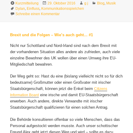
Format
Veröffentlicht
Autor
Kategorien
,
Kurzmitteilung
29. Oktober 2016
g j
Blog
Musik
Schlagwörter
am
,
,
Dylan
Einfluss
Kommunikationsspielchen
zu Dylan & ich
Schreibe einen Kommentar
Brexit und die Folgen – Wie’s auch geht… #1
Nicht nur Schottland und Nord-Irland sind nach dem Brexit mit
der vorhandenen Situation alles andere als zufrieden, auch viele
einzelne Bewohner des UK wollen über einen Umweg ihre EU-
Mitgliedschaft bewahren.
Der Weg geht so: Hast du eine (bislang vielleicht nicht so für dich
bedeutsame) Großmutter oder einen Großvater mit irischer
Staatsbürgerschaft, können jetzt die Enkel beim
Citizens
eine irische und damit EU-Staatsbürgerschaft
Information Board
erwerben. Auch andere, direkte Verwandte mit irischer
Staatsbürgerschaft qualifizieren für einen solchen Antrag.
Die Behörde konsultieren offenbar so viele Menschen, dass das
Personal aufgestockt werden musste. Auch unser schottischer
Freund Alex geht jetzt diesen Weg und wird – sollte es dazu