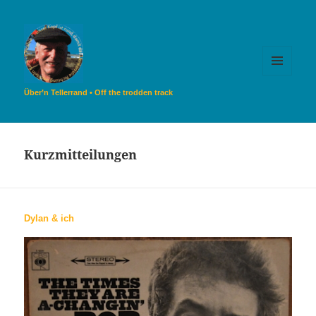
MENÜ
UND
Über’n Tellerrand • Off the trodden track
WIDGETS
Kurzmitteilungen
Dylan & ich