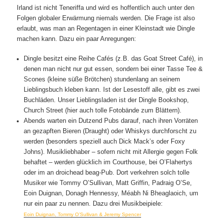
Irland ist nicht Teneriffa und wird es hoffentlich auch unter den
Folgen globaler Erwärmung niemals werden. Die Frage ist also
erlaubt, was man an Regentagen in einer Kleinstadt wie Dingle
machen kann. Dazu ein paar Anregungen:
Dingle besitzt eine Reihe Cafés (z.B. das Goat Street Café), in
denen man nicht nur gut essen, sondern bei einer Tasse Tee &
Scones (kleine süße Brötchen) stundenlang an seinem
Lieblingsbuch kleben kann. Ist der Lesestoff alle, gibt es zwei
Buchläden. Unser Lieblingsladen ist der Dingle Bookshop,
Church Street (hier auch tolle Fotobände zum Blättern).
Abends warten ein Dutzend Pubs darauf, nach ihren Vorräten
an gezapften Bieren (Draught) oder Whiskys durchforscht zu
werden (besonders speziell auch Dick Mack’s oder Foxy
Johns). Musikliebhaber – sofern nicht mit Allergie gegen Folk
behaftet – werden glücklich im Courthouse, bei O’Flahertys
oder im an droichead beag-Pub. Dort verkehren solch tolle
Musiker wie Tommy O’Sullivan, Matt Griffin, Padraig O’Se,
Eoin Duignan, Donagh Hennessy, Méabh Ni Bheaglaoich, um
nur ein paar zu nennen. Dazu drei Musikbeipiele:
Eoin Duignan, Tommy O’Sullivan & Jeremy Spencer