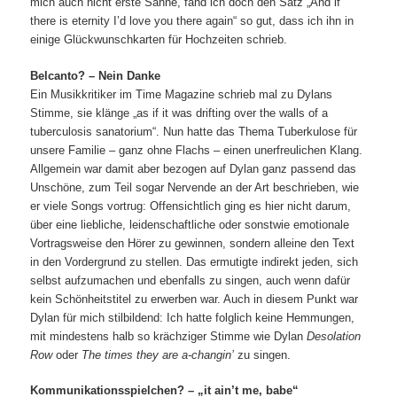
mich auch nicht erste Sahne, fand ich doch den Satz „And if
there is eternity I’d love you there again“ so gut, dass ich ihn in
einige Glückwunschkarten für Hochzeiten schrieb.
Belcanto? – Nein Danke
Ein Musikkritiker im Time Magazine schrieb mal zu Dylans
Stimme, sie klänge „as if it was drifting over the walls of a
tuberculosis sanatorium“. Nun hatte das Thema Tuberkulose für
unsere Familie – ganz ohne Flachs – einen unerfreulichen Klang.
Allgemein war damit aber bezogen auf Dylan ganz passend das
Unschöne, zum Teil sogar Nervende an der Art beschrieben, wie
er viele Songs vortrug: Offensichtlich ging es hier nicht darum,
über eine liebliche, leidenschaftliche oder sonstwie emotionale
Vortragsweise den Hörer zu gewinnen, sondern alleine den Text
in den Vordergrund zu stellen. Das ermutigte indirekt jeden, sich
selbst aufzumachen und ebenfalls zu singen, auch wenn dafür
kein Schönheitstitel zu erwerben war. Auch in diesem Punkt war
Dylan für mich stilbildend: Ich hatte folglich keine Hemmungen,
mit mindestens halb so krächziger Stimme wie Dylan
Desolation
Row
oder
The times they are a-changin’
zu singen.
Kommunikationsspielchen? – „it ain’t me, babe“