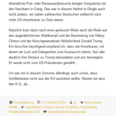
Abendliche Pub- oder Restaurantbesuche bringen Gespräche mit
den Nachbarn in Gang. Das war in diesem Herbst in Dingle auch
nicht anders, wo neben zahlreichen Deutschen vielleicht noch
mehr US-Amerikaner zu Gast waren.
Natürlich kam dann nach einer gewissen Weile auch die Rede auf
den augenblicklichen Wahlkampf und die Beurteilung von Hillary
Clinton und der fleischgewordenen Widerlichkeit Donald Trump.
Ein bisschen beruhigend empfand ich, dass die Amerikaner, mit
denen wir Lust und Gelegenheit zum Austausch hatten, fast alle
deutlich ihre Distanz zu Trump bekundeten und uns beruhigten:
Er werde nicht zum US-Präsidenten gewählt…
Ich war mir in diesem Sommer allerdings auch sicher, dass
Großbritanien nicht aus der EU austreten wollte. Warten wir also
den 8.11. ab…
Format
Veröffentlicht
Autor
Kategorien
,
,
Kurzmitteilung
23. Oktober 2016
g j
Blog
Irland
Schlagwörter
am
,
,
,
Politik
Amerikaner in Irland
irische Vorfahren
Nationalität
zu Amerikaner vor d
Präsidentenwahl USA
Schreibe einen Kommentar