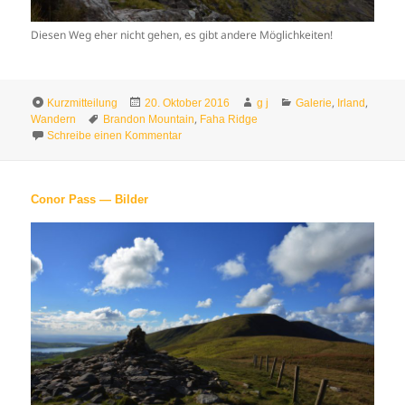
Diesen Weg eher nicht gehen, es gibt andere Möglichkeiten!
Format
Veröffentlicht
Autor
Kategorien
,
,
Kurzmitteilung
20. Oktober 2016
g j
Galerie
Irland
Schlagwörter
am
,
Wandern
Brandon Mountain
Faha Ridge
zu Brandon Moutain #3 — Bilder
Schreibe einen Kommentar
Conor Pass — Bilder