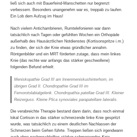
ließ sich auch mit Bauerfeind-Manschetten nur begrenzt
verbessern. Besonders unangenehm war es, treppab zu laufen.
Ein Lob dem Aufzug im Haus!
Nach vielem Antichambrieren, Rumtelefonieren war dann
tatsächlich nach Tagen oder gefühlten Wochen ein Orthopäde
außerhalb des Hausärztlichen Notdienstes (Kortisonspritze i.m.)
zu finden, der sich der Knie etwas gründlicher annahm.
Röntgenbilder und ein MRT förderten zutage, dass mein linkes
Knie (das rechte war anfangs das stärker geschwollene)
folgenden Befund erhielt:
Meniskopathie Grad III am lnnenmeniskushinterhorn, im
übrigen Grad II. Chondropathie Grad III im
Femorotolabialgelenk. Chondropathia patellae Grad III. Kleiner
Reizerguss. Kleine Plica synoviales parapatellare lateralis.
Die verabreichte Therapie bestand dann darin, dass noch einmal
lokal Cortison in das stärker schmerzende linke Knie gespritzt
wurde, was tatsächlich zu einem deutlichen Nachlassen der
Schmerzen beim Gehen führte. Treppen ließen sich irgendwann
auch ohne nachgeschleiftes stärker schmerzendes Knie