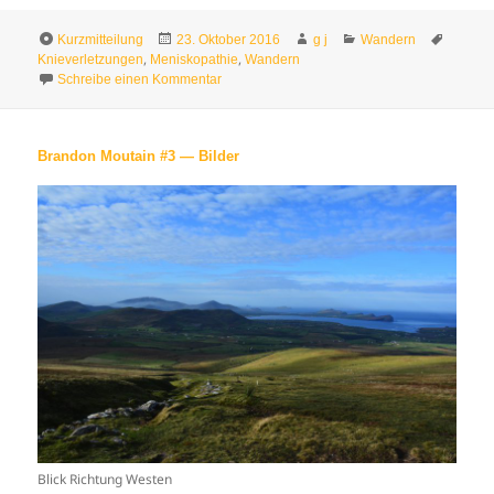
Format
Veröffentlicht
Autor
Kategorien
Schlag
Kurzmitteilung
23. Oktober 2016
g j
Wandern
am
,
,
Knieverletzungen
Meniskopathie
Wandern
zu Schottische Knie
Schreibe einen Kommentar
Brandon Moutain #3 — Bilder
Blick Richtung Westen