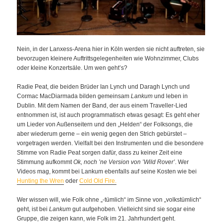
Nein, in der Lanxess-Arena hier in Köln werden sie nicht auftreten, sie
bevorzugen kleinere Auftrittsgelegenheiten wie Wohnzimmer, Clubs
oder kleine Konzertsäle. Um wen geht’s?
Radie Peat, die beiden Brüder Ian Lynch und Daragh Lynch und
Cormac MacDiarmada bilden gemeinsam
Lankum
und leben in
Dublin. Mit dem Namen der Band, der aus einem Traveller-Lied
entnommen ist, ist auch programmatisch etwas gesagt: Es geht eher
um Lieder von Außenseitern und den „Helden“ der Folksongs, die
aber wiederum gerne – ein wenig gegen den Strich gebürstet –
vorgetragen werden. Vielfalt bei den Instrumenten und die besondere
Stimme von Radie Peat sorgen dafür, dass zu keiner Zeit eine
Stimmung aufkommt
Ok, noch ’ne Version von ’Wild Rover’
. Wer
Videos mag, kommt bei Lankum ebenfalls auf seine Kosten wie bei
Hunting the Wren
oder
Cold Old Fire.
Wer wissen will, wie Folk ohne „-tümlich“ im Sinne von „volkstümlich“
geht, ist bei
Lankum
gut aufgehoben. Vielleicht sind sie sogar eine
Gruppe, die zeigen kann, wie Folk im 21. Jahrhundert geht.