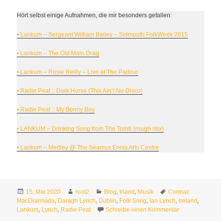
Hört selbst einige Aufnahmen, die mir besonders gefallen:
• Lankum – Sergeant William Bailey – Sidmouth FolkWeek 2015
• Lankum – The Old Main Drag
• Lankum – Rosie Reilly – Live at The Parlour
• Radie Peat :: Dark Horse (This Ain’t No Disco)
• Radie Peat :: My Bonny Boy
• LANKUM – Drinking Song from The Tomb (rough mix)
• Lankum – Medley @ The Séamus Ennis Arts Centre
Veröffentlicht
Autor
Kategorien
Schlagwörter
,
,
15. Mai 2020
root2
Blog
Irland
Musik
Cormac
am
,
,
,
,
,
,
MacDiarmada
Daragh Lynch
Dublin
Folk Song
Ian Lynch
Ireland
,
,
zu Lankum – ei
Lankum
Lynch
Radie Peat
Schreibe einen Kommentar