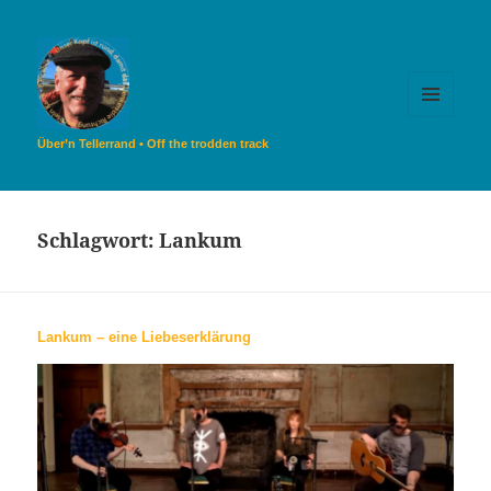
MENÜ
UND
Über’n Tellerrand • Off the trodden track
WIDGETS
Schlagwort:
Lankum
Lankum – eine Liebeserklärung