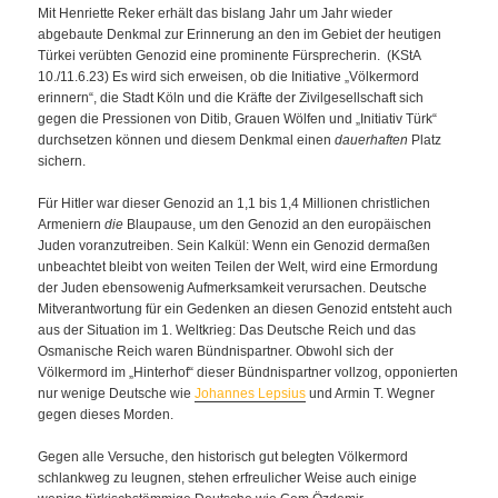
Mit Henriette Reker erhält das bislang Jahr um Jahr wieder
abgebaute Denkmal zur Erinnerung an den im Gebiet der heutigen
Türkei verübten Genozid eine prominente Fürsprecherin. (KStA
10./11.6.23) Es wird sich erweisen, ob die Initiative „Völkermord
erinnern“, die Stadt Köln und die Kräfte der Zivilgesellschaft sich
gegen die Pressionen von Ditib, Grauen Wölfen und „Initiativ Türk“
durchsetzen können und diesem Denkmal einen
dauerhaften
Platz
sichern.
Für Hitler war dieser Genozid an 1,1 bis 1,4 Millionen christlichen
Armeniern
die
Blaupause, um den Genozid an den europäischen
Juden voranzutreiben. Sein Kalkül: Wenn ein Genozid dermaßen
unbeachtet bleibt von weiten Teilen der Welt, wird eine Ermordung
der Juden ebensowenig Aufmerksamkeit verursachen. Deutsche
Mitverantwortung für ein Gedenken an diesen Genozid entsteht auch
aus der Situation im 1. Weltkrieg: Das Deutsche Reich und das
Osmanische Reich waren Bündnispartner. Obwohl sich der
Völkermord im „Hinterhof“ dieser Bündnispartner vollzog, opponierten
nur wenige Deutsche wie
Johannes Lepsius
und Armin T. Wegner
gegen dieses Morden.
Gegen alle Versuche, den historisch gut belegten Völkermord
schlankweg zu leugnen, stehen erfreulicher Weise auch einige