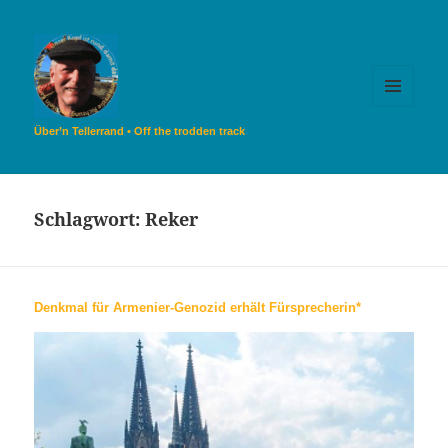
MENÜ
UND
Über’n Tellerrand • Off the trodden track
WIDGETS
Schlagwort:
Reker
Denkmal für Armenier-Genozid erhält Fürsprecherin*