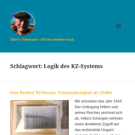
MENÜ
UND
Über’n Tellerrand • Off the trodden track
WIDGETS
Schlagwort:
Logik des KZ-Systems
Imre Kertécs’ KZ-Roman: Schicksallosigkeit als Chiffre
Wir schreiben das Jahr 1944.
Der Untergang Hitlers und
seines Reiches zeichnet sich
ab. Hitlers Schergen nehmen
einen direkteren Zugriff auf
das verbündete Ungarn: