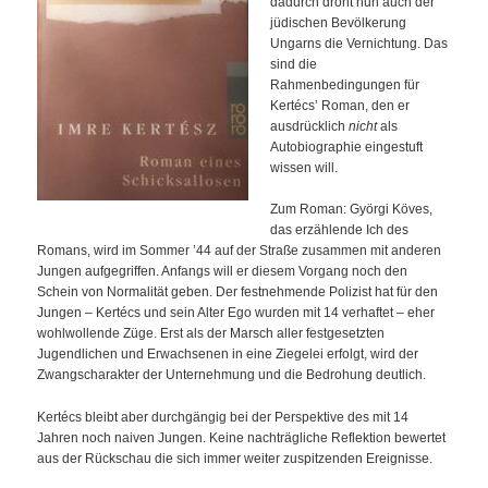
dadurch droht nun auch der
jüdischen Bevölkerung
Ungarns die Vernichtung. Das
sind die
Rahmenbedingungen für
Kertécs’ Roman, den er
ausdrücklich
nicht
als
Autobiographie eingestuft
wissen will.
Zum Roman: Györgi Köves,
das erzählende Ich des
Romans, wird im Sommer ’44 auf der Straße zusammen mit anderen
Jungen aufgegriffen. Anfangs will er diesem Vorgang noch den
Schein von Normalität geben. Der festnehmende Polizist hat für den
Jungen – Kertécs und sein Alter Ego wurden mit 14 verhaftet – eher
wohlwollende Züge. Erst als der Marsch aller festgesetzten
Jugendlichen und Erwachsenen in eine Ziegelei erfolgt, wird der
Zwangscharakter der Unternehmung und die Bedrohung deutlich.
Kertécs bleibt aber durchgängig bei der Perspektive des mit 14
Jahren noch naiven Jungen. Keine nachträgliche Reflektion bewertet
aus der Rückschau die sich immer weiter zuspitzenden Ereignisse.