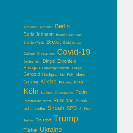
Berlin
Armenien
Armenier
Boris Johnson
Brandon Mountain
Brexit
Brandon Peak
Buddhismus
Covid-19
Calliope
Christentum
Dingle
Ehrenfeld
Deidesheim
Erdogan
Familiengeschichte
Fungie
Genozid
Hochgrat
Irland
Irish Folk
Kirche
Jesuiten
Krieg
Kolumba
Köln
Putin
Lankum
Oberstaufen
Russland
Scholz
Romanische Nacht
Shoah
SPD
Schriftsteller
St. Peter
Trump
Troisdorf
Taurus
Ukraine
Türkei