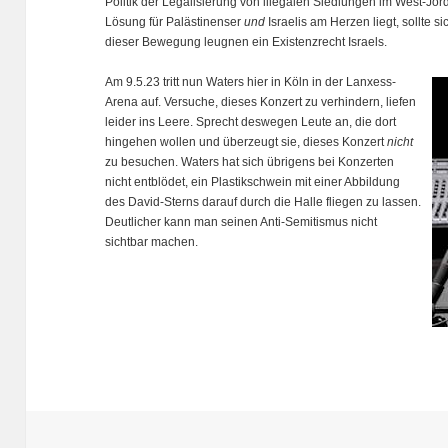
Politik der Legalisierung von illegalen Siedlungen im West-Jor
Lösung für Palästinenser
und
Israelis am Herzen liegt, sollte 
dieser Bewegung leugnen ein Existenzrecht Israels.
Am 9.5.23 tritt nun Waters hier in Köln in der Lanxess-
Arena auf. Versuche, dieses Konzert zu verhindern, liefen
leider ins Leere. Sprecht deswegen Leute an, die dort
hingehen wollen und überzeugt sie, dieses Konzert
nicht
zu besuchen. Waters hat sich übrigens bei Konzerten
nicht entblödet, ein Plastikschwein mit einer Abbildung
des David-Sterns darauf durch die Halle fliegen zu lassen.
Deutlicher kann man seinen Anti-Semitismus nicht
sichtbar machen.