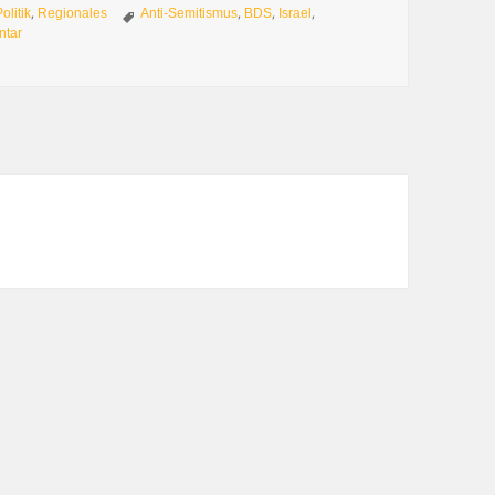
Schlagwörter
,
,
,
,
Politik
Regionales
Anti-Semitismus
BDS
Israel
zu Roger Waters – begabter Musiker, politischer Spinner
ntar