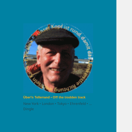
Über’n Tellerrand • Off the trodden track
New York • London • Tokyo • Ehrenfeld • …
Dingle