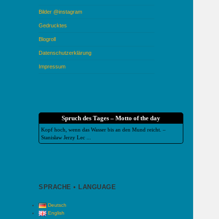
Bilder @instagram
Gedrucktes
Blogroll
Datenschutzerklärung
Impressum
Spruch des Tages – Motto of the day
Kopf hoch, wenn das Wasser bis an den Mund reicht. –
Stanisław Jerzy Lec ...
SPRACHE • LANGUAGE
Deutsch
English