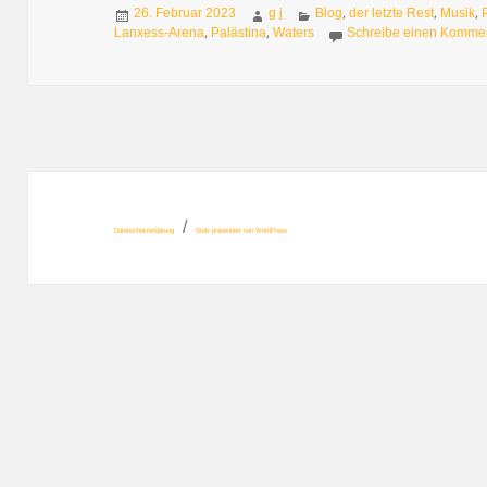
Veröffentlicht
Autor
Kategorien
,
,
,
26. Februar 2023
g j
Blog
der letzte Rest
Musik
am
,
,
Lanxess-Arena
Palästina
Waters
Schreibe einen Komme
Datenschutzerklärung
Stolz präsentiert von WordPress