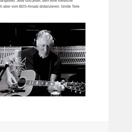
dangebiet. Jede und jeder, dem eine friedliche
sich aber vom BDS-Ansatz distanzieren. Große Teile