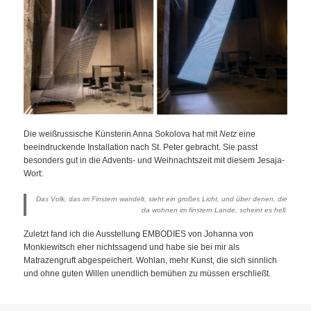
Die weißrussische Künsterin Anna Sokolova hat mit
Netz
eine
beeindruckende Installation nach St. Peter gebracht. Sie passt
besonders gut in die Advents- und Weihnachtszeit mit diesem Jesaja-
Wort:
Das Volk, das im Finstern wandelt, sieht ein großes Licht, und über denen, die
da wohnen im finstern Lande, scheint es hell.
Zuletzt fand ich die Ausstellung EMBODIES von Johanna von
Monkiewitsch eher nichtssagend und habe sie bei mir als
Matrazengruft abgespeichert. Wohlan, mehr Kunst, die sich sinnlich
und ohne guten Willen unendlich bemühen zu müssen erschließt.