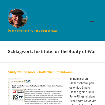
MENÜ
UND
Über’n Tellerrand • Off the trodden track
WIDGETS
Schlagwort:
Institute for the Study of War
Study war no more – hoffentlich irgendwann
Im heimischen
Plattenschrank gab
es einige Single-
Platten (gelbe Hülle,
Fono-Ring) mit dem
Titel
Negro Spirituals