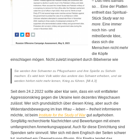
– Das hieß damals
so… Eine der Platten
enthielt das Spiritual-
Stück
Study war no
more
. Eine immer
noch hin- und
mitreißende Idee,
dass sich die
Menschen nicht mehr
die Köpfe
einschlagen mögen. Nicht zuletzt inspiriert durch Bibelverse wie
Sie werden ihre Schwerter zu Pflugscharen und ihre Spieße zu Sicheln
machen. Es wird kein Volk wider das andere das Schwert erheben, und sie
werden hinfort nicht mehr lernen, Krieg zu führen. [Mi 4,3]
Seit dem 24.2.2022 sollte aber klar sein, dass ein voll entfalteter
Aggressionskrieg gegen die Ukraine kein dezentes Wegschauen
zulässt. Wer sich grundsätzlich über diesen Krieg, aber auch die
Widerstandsbewegung im Iran
#frau – leben – freiheit
informieren
möchte, ist beim
Institute for the Study of War
gut aufgehoben.
Sorgfältig recherchierte Nachrichten und Bewertungen mit einem
umfangreichen Anmerkungsapparat. Auch für diese Einrichtung sind
Spenden sehr sinnvoll. Wer sich mit dem Englisch der Seiten schwer
tut, installiert ein Übersetzungs-Plugin. Für Firefox leistet das