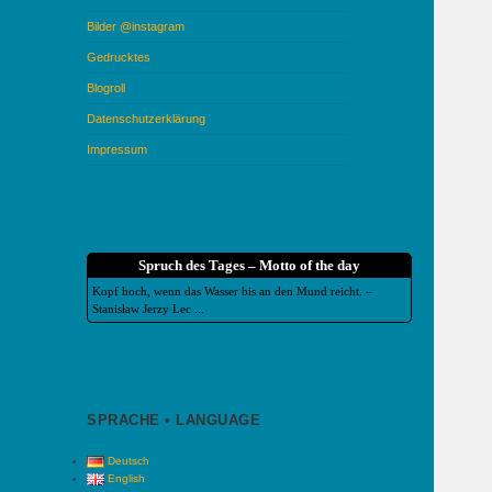
Bilder @instagram
Gedrucktes
Blogroll
Datenschutzerklärung
Impressum
Spruch des Tages – Motto of the day
Kopf hoch, wenn das Wasser bis an den Mund reicht. –
Stanisław Jerzy Lec ...
SPRACHE • LANGUAGE
Deutsch
English