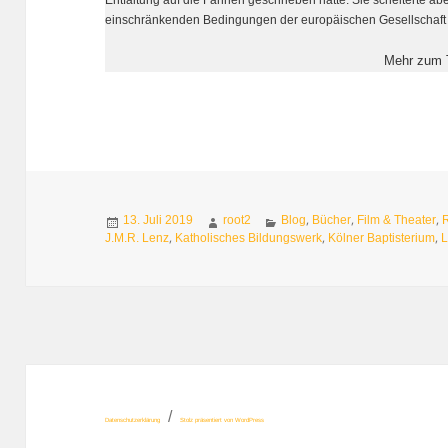
einschränkenden Bedingungen der europäischen Gesellschaft
Mehr zum
Veröffentlicht
Autor
Kategorien
,
,
,
13. Juli 2019
root2
Blog
Bücher
Film & Theater
am
,
,
,
J.M.R. Lenz
Katholisches Bildungswerk
Kölner Baptisterium
Datenschutzerklärung
Stolz präsentiert von WordPress