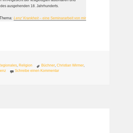
 des ausgehenden 18. Jahrhunderts.
 Thema:
Lenz’ Krankheit
– eine Seminararbeit von mir
Schlagwörter
,
,
,
Regionales
Religion
Büchner
Christian Wirmer
zu Lenz – vom Wert der Pausen
Lenz
Schreibe einen Kommentar