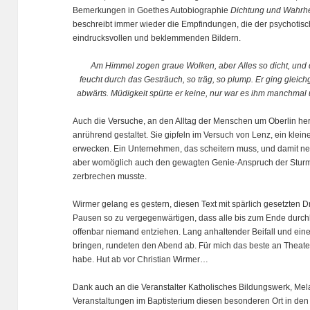
Bemerkungen in Goethes Autobiographie
Dichtung und Wahrhe
beschreibt immer wieder die Empfindungen, die der psychotisc
eindrucksvollen und beklemmenden Bildern.
Am Himmel zogen graue Wolken, aber Alles so dicht, und 
feucht durch das Gesträuch, so träg, so plump. Er ging gleichg
abwärts. Müdigkeit spürte er keine, nur war es ihm manchmal
Auch die Versuche, an den Alltag der Menschen um Oberlin he
anrührend gestaltet. Sie gipfeln im Versuch von Lenz, ein kle
erwecken. Ein Unternehmen, das scheitern muss, und damit ne
aber womöglich auch den gewagten Genie-Anspruch der Sturm u
zerbrechen musste.
Wirmer gelang es gestern, diesen Text mit spärlich gesetzten 
Pausen so zu vergegenwärtigen, dass alle bis zum Ende durch
offenbar niemand entziehen. Lang anhaltender Beifall und eine
bringen, rundeten den Abend ab. Für mich das beste an Theate
habe. Hut ab vor Christian Wirmer…
Dank auch an die Veranstalter Katholisches Bildungswerk, Me
Veranstaltungen im Baptisterium diesen besonderen Ort in de