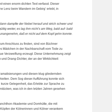
it
einen enorm dichten Text verfasst. Dieser
he Lenz beim Wandern im Gebirg’ erlebt, in
dann dampfte der Nebel herauf und strich schwer und
ültig weiter, es lag ihm nicht’s am Weg, bald auf- bald
 unangenehm, daß er nicht auf dem Kopf gehn konnte.
rum Anschluss zu finden, sind von Büchner
ines Mädchen in der Nachbarschaft vom Tode zu
ue Verzweiflung erzeugt. Diese Unternehmung zeigt
nd Drang-Dichter, der an der Wirklichkeit
Dramatisierungen und diesen klug gliedernden
hielten. Dem Sog dieser Aufführung konnte sich
 kurze Gelegenheit, das Erlebte zur Sprache zu
rstücken, was ich in den letzten Jahren gesehen
lanchthon-Akademie und Domhütte, die mit
n Köpfen der Kölnerinnen und Kölner verankern