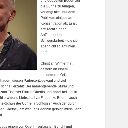
und doppelten Boden auf
die Bühne zu bringen,
verlangt nicht nur dem
Publikum einiges an
Konzentration ab. Er ist
erst recht für den
Aufführenden
Schwerstarbeit – die sich
aber nicht so anfühlen
darf.
Christian Wirmer hat
gestern an einem
besonderen Ort, dem
hauern diesen Parforceritt gewagt und viel
st schnell erzählt: Der namengebende Sturm und
um Elsässer Pfarrer Oberlin und findet bei ihm in
icht erwiderte Liebschaft zu Friederike Brion – auch
he-Schwester Cornelia Schlosser. Auch der durch
n Goethe, ihm war Lenz dorthin gefolgt, muss Lenz
n)
at aus einem von Oberlin verfassten Bericht und