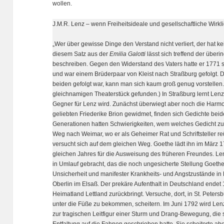
wollen.
J.M.R. Lenz – wenn Freiheitsideale und gesellschaftliche Wirkl
„Wer über gewisse Dinge den Verstand nicht verliert, der hat ke
diesem Satz aus der
Emilia Galotti
lässt sich treffend der überi
beschreiben. Gegen den Widerstand des Vaters hatte er 1771
und war einem Brüderpaar von Kleist nach Straßburg gefolgt. D
beiden gefolgt war, kann man sich kaum groß genug vorstellen.
gleichnamigen Theaterstück gefunden.) In Straßburg lernt Len
Gegner für Lenz wird. Zunächst überwiegt aber noch die Harm
geliebten Friederike Brion gewidmet, finden sich Gedichte beid
Generationen hatten Schwierigkeiten, wem welches Gedicht z
Weg nach Weimar, wo er als Geheimer Rat und Schriftsteller r
versucht sich auf dem gleichen Weg. Goethe lädt ihn im März
gleichen Jahres für die Ausweisung des früheren Freundes. Len
in Umlauf gebracht, das die noch ungesicherte Stellung Goeth
Unsicherheit und manifester Krankheits- und Angstzustände in 
Oberlin im Elsaß. Der prekäre Aufenthalt in Deutschland endet 
Heimatland Lettland zurückbringt. Versuche, dort, in St. Peter
unter die Füße zu bekommen, scheitern. Im Juni 1792 wird Lenz
zur tragischen Leitfigur einer Sturm und Drang-Bewegung, die
Entfaltung auf die Fahnen geschrieben hatte. Sie scheiterte abe