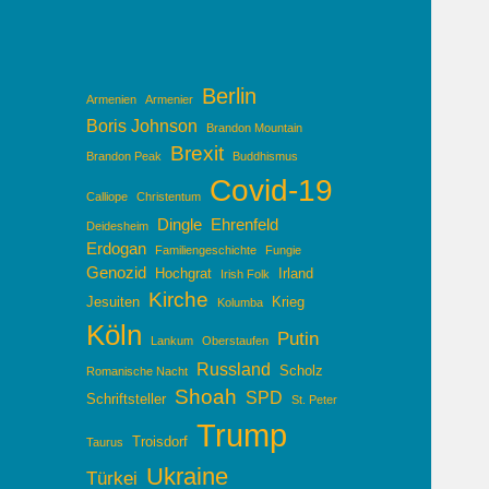
Berlin
Armenien
Armenier
Boris Johnson
Brandon Mountain
Brexit
Brandon Peak
Buddhismus
Covid-19
Calliope
Christentum
Dingle
Ehrenfeld
Deidesheim
Erdogan
Familiengeschichte
Fungie
Genozid
Hochgrat
Irland
Irish Folk
Kirche
Jesuiten
Krieg
Kolumba
Köln
Putin
Lankum
Oberstaufen
Russland
Scholz
Romanische Nacht
Shoah
SPD
Schriftsteller
St. Peter
Trump
Troisdorf
Taurus
Ukraine
Türkei