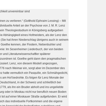
ichkeit unvereinbar sind
inen zu verlieren.“ (Gotthold Ephraim Lessing) – Mit
ndividuelle Anteil an der Psychose von J. M. R. Lenz
 sein Theologiestudium in Königsberg aufgegeben
ie Abhängigkeit eines Hofmeisters, als der Lenz den
 (Sie hat ihren Niederschlag übrigens auch in seinem
z Goethe kennen, der Fixstern, Nebenbuhler und
onie: Im
Sesenheimer Liederbuch
, der von beiden
er und Literaturwissenschaftler späterer
uzuordnen ist. Goethe geht dann den pragmatischen
eüssiert. Lenz, von diesem Modell angezogen,
 1776 nach Weimar ein, sorgt aber im Dezember des
z hatte vermutlich ein Pasquille, ein Schmähgedicht,
es am Hof bedrohte. Es folgen für Lenz Monate der
Deutschland, in der Schweiz und schließlich bei
1779, als ihn ein Bruder abholt und ins ungeliebte
sburg oder in Moskau nicht nur beruflich neuen Boden
 tot auf einer Moskauer Straße aufgefunden. Er wird
 sich das individuelle Fortkommen und die eigene
r im Angesicht der festgefügten autoritären und