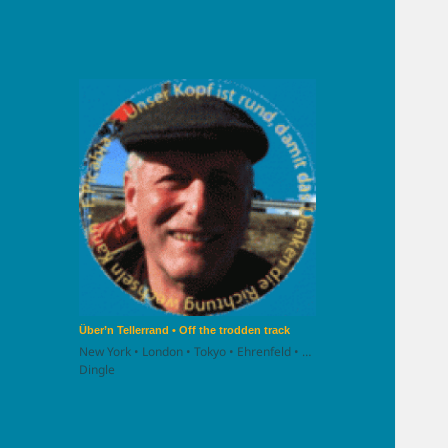
Über’n Tellerrand • Off the trodden track
New York • London • Tokyo • Ehrenfeld • …
Dingle