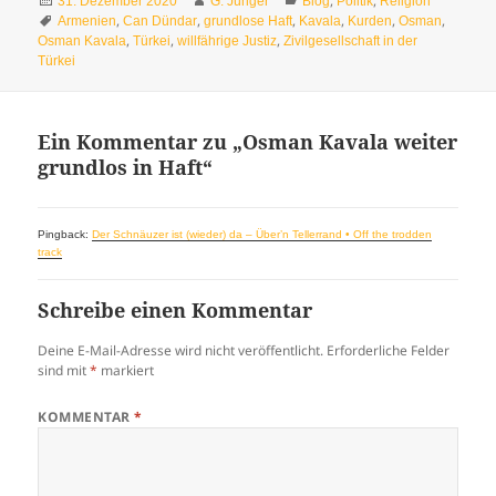
,
,
31. Dezember 2020
G. Jünger
Blog
Politik
Religion
am
Schlagwörter
,
,
,
,
,
,
Armenien
Can Dündar
grundlose Haft
Kavala
Kurden
Osman
,
,
,
Osman Kavala
Türkei
willfährige Justiz
Zivilgesellschaft in der
Türkei
Ein Kommentar zu „Osman Kavala weiter
grundlos in Haft“
Pingback:
Der Schnäuzer ist (wieder) da – Über’n Tellerrand • Off the trodden
track
Schreibe einen Kommentar
Deine E-Mail-Adresse wird nicht veröffentlicht.
Erforderliche Felder
sind mit
*
markiert
KOMMENTAR
*