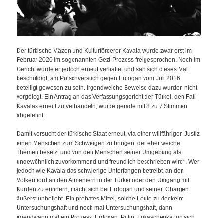
Der türkische Mäzen und Kulturförderer Kavala wurde zwar erst im
Februar 2020 im sogenannten Gezi-Prozess freigesprochen. Noch im
Gericht wurde er jedoch erneut verhaftet und sah sich dieses Mal
beschuldigt, am Putschversuch gegen Erdogan vom Juli 2016
beteiligt gewesen zu sein. Irgendwelche Beweise dazu wurden nicht
vorgelegt. Ein Antrag an das Verfassungsgericht der Türkei, den Fall
Kavalas erneut zu verhandeln, wurde gerade mit 8 zu 7 Stimmen
abgelehnt.
Damit versucht der türkische Staat erneut, via einer willfährigen Justiz
einen Menschen zum Schweigen zu bringen, der eher weiche
Themen besetzt und von den Menschen seiner Umgebung als
ungewöhnlich zuvorkommend und freundlich beschrieben wird*. Wer
jedoch wie Kavala das schwierige Unterfangen betreibt, an den
Völkermord an den Armeniern in der Türkei oder den Umgang mit
Kurden zu erinnern, macht sich bei Erdogan und seinen Chargen
äußerst unbeliebt. Ein probates Mittel, solche Leute zu deckeln:
Untersuchungshaft und noch mal Untersuchungshaft, dann
irgendwann mal ein Prozess. Erdogan, Putin, Lukaschenka tun sich