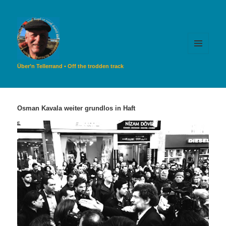
MENÜ
UND
Über’n Tellerrand • Off the trodden track
WIDGETS
Osman Kavala weiter grundlos in Haft