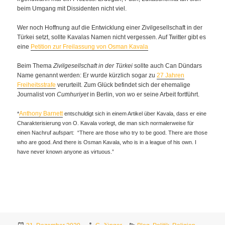
beim Umgang mit Dissidenten nicht viel.
Wer noch Hoffnung auf die Entwicklung einer Zivilgesellschaft in der
Türkei setzt, sollte Kavalas Namen nicht vergessen. Auf Twitter gibt es
eine
Petition zur Freilassung von Osman Kavala
Beim Thema
Zivilgesellschaft in der Türkei
sollte auch Can Dündars
Name genannt werden: Er wurde kürzlich sogar zu
27 Jahren
Freiheitsstrafe
verurteilt. Zum Glück befindet sich der ehemalige
Journalist von
Cumhuriyet
in Berlin, von wo er seine Arbeit fortführt.
Anthony Barnett
*
entschuldigt sich in einem Artikel über Kavala, dass er eine
Charakterisierung von O. Kavala vorlegt, die man sich normalerweise für
einen Nachruf aufspart: “There are those who try to be good. There are those
who are good. And there is Osman Kavala, who is in a league of his own. I
have never known anyone as virtuous.”
Veröffentlicht
Autor
Kategorien