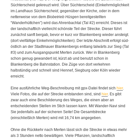
Süchterscheid gekreuzt wird. Über Süchterscheid (Einkehrmöglichkeit
im
Landhaus Süchterscheid
, gegenüber der Kirche, oder in dem
netterweise von dem
Biobetrieb Hüsgen
bereitgestellten
“Wanderhüttchen”) wird das Ahrenbachtal (Tal #2) erreicht. Dieses ist
der landschaftlich vielleicht schönste Teil der Strecke. Dieser führt
zunächst sanft bergab, bevor er kurz vor Blankenberg wieder ansteigt.
(dort vielfältige Einkehrmöglichkeiten). Der letzte Abschnitt erfolgt süd-
östlich an der Stadtmauer Blankenbergs entlang talwärts zur Sieg (Tal
#3) und zum Ausgangspunkt Merten zurück. Wer in Blankenberg
schon genug gewandert ist, kürzt ab und benutzt schon in
Blankenberg die Bahnstation. Die Züge von dort verkehren
halbstündig und schnell sind Hennef, Siegburg oder Köln wieder
erreicht.
Eine ausführliche Weg-Beschreibung mit gpx-Datei findet sich
hier
.
Viele Fotos, die auf der Strecke entstanden sind, sind
hier
. Es gibt
zwar auch eine Beschilderung des Weges, die einen aber an
entscheidenden Stellen im Stich lassen kann. Mit Wander-Navi sind
Sie jedenfalls auf der sicheren Seite! Die Gesamtstrecke
(einschließlich Merten) wird mit 16,74 km angegeben.
Ohne die Rückkehr nach Merten lässt sich die Strecke in etwas mehr
als 3 Stunden netto bewältigen. Viele Pflanzen, landschaftlich