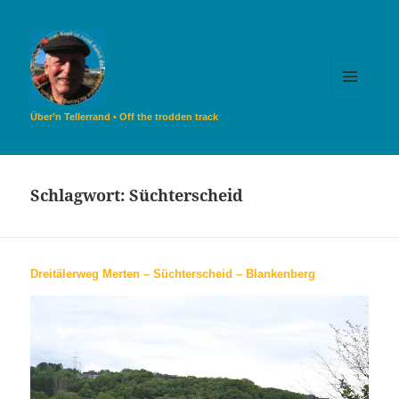
MENÜ
UND
Über’n Tellerrand • Off the trodden track
WIDGETS
Schlagwort:
Süchterscheid
Dreitälerweg Merten – Süchterscheid – Blankenberg