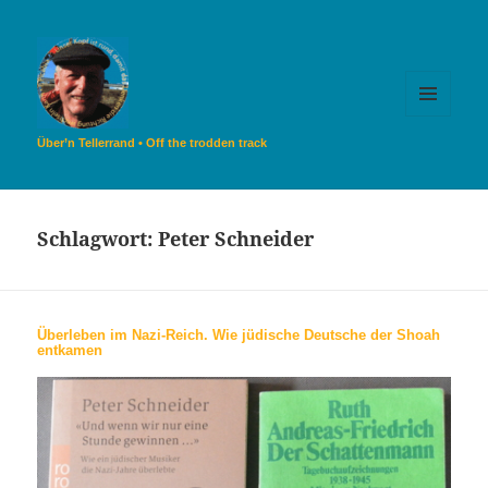
MENÜ
UND
Über’n Tellerrand • Off the trodden track
WIDGETS
Schlagwort:
Peter Schneider
Überleben im Nazi-Reich. Wie jüdische Deutsche der Shoah
entkamen