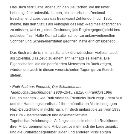
Das Buch setzt Latte, aber auch den Deutschen, die ihn unter
Lebensgefahr unterstützt haben, ein literarisches Denkmal.
Beschämend aber, dass das Bezirksamt Zehlendorf noch 1951
meinte, ihm den Status als Verfolgter des Nazi-Regimes absprechen
zu müssen, weil er „seiner Gesinnung [als Regimegegner] nicht treu
geblieben“ sei. Hätte Konrad Latte nicht oft zu unkonventionellen
Schritten und Schein-Identitäten gegriffen, hätte er nicht überlebt.
Das Buch würde ich mir als Schullektüre wünschen, vielleicht auch
als Spielfilm. Das Zeug zu einem Thriller hätte es allemal. Die
Eigenschaften, die die porträtierten Menschen im Buch zeigen,
würden uns auch in diesen verunsicherten Tagen gut zu Gesicht
stehen.
• Ruth Andreas-Friedrich, Der Schattenmann.
Tagebuchaufzeichnungen 1938–1945, (st1267) Frankfurt 1986
Frauen standen – wie Ruth Andreas-Friedrichs Buch zeigt – dem Mut
und der Handlungsbereitschaft ihrer männlichen Mitstreiter gegen
Nazi-Deutschland in nichts nach. Ihr Buch umfasst die Zeit von 1938
bis zum Zusammenbruch und dokumentiert ihre
Tagebuchaufzeichnungen. Anfangs notiert sie eher die Reaktionen
ihrer Mitbürgerinnen und Mitbürger. Je mehr sich die Lage zuspitzt
und die Brutalität gegenüber Juden und anderen Missliebigen