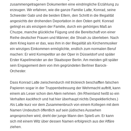
zusammengetragenen Dokumenten eine eindringliche Erzählung zu
erzeugen. Wir erfahren, wie die ganze Familie Latte, Konrad, seine
Schwester Gabi und die beiden Eltern, den Schritt in die Illegalität
angesichts der drohenden Deportation in den Osten geht. Konrad
gelingt es als einzigem der Familie, durch ein gehöriges Maß an
Chuzpe, manche glückliche Fügung und die Bereitschaft von einer
Reihe deutscher Frauen und Männer, die Shoah zu überleben. Nach
dem Krieg kann er das, was ihm in der Illegalität als Kirchenmusiker
ein winziges Einkommen ermöglichte, endlich zum normalen Beruf
machen: Er wird Korrepetitor an der Oper in Düsseldorf und später
Erster Kapellmeister an der Staatsoper Berlin. Am meisten gilt später
sein Engagement dem von ihm gegründeten Berliner Barock-
Orchester.
Dass Konrad Latte zwischendurch mit trickreich beschafften falschen
Papieren sogar in der Truppenbetreuung der Wehrmacht auftritt, kann
einem als Leser schon den Atem nehmen. (Im Rheinland heißt so ein
Verhalten
kackfrech
und hat hier überhaupt nichts Despektierliches.)
Als Latte kurz vor dem Zusammenbruch von einem Kollegen mit dem
Namen Undeutsch öffentlich auf sein jüdisches Aussehen
angesprochen wird, dreht der junge Mann den Spieß um. Er kann
sich mit einem Witz über dessen Namen erfolgreich aus der Affäre
ziehen.