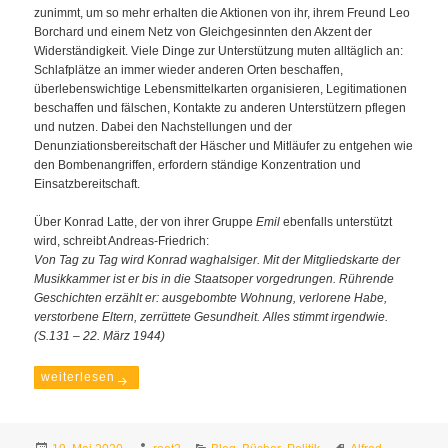
zunimmt, um so mehr erhalten die Aktionen von ihr, ihrem Freund Leo
Borchard und einem Netz von Gleichgesinnten den Akzent der
Widerständigkeit. Viele Dinge zur Unterstützung muten alltäglich an:
Schlafplätze an immer wieder anderen Orten beschaffen,
überlebenswichtige Lebensmittelkarten organisieren, Legitimationen
beschaffen und fälschen, Kontakte zu anderen Unterstützern pflegen
und nutzen. Dabei den Nachstellungen und der
Denunziationsbereitschaft der Häscher und Mitläufer zu entgehen wie
den Bombenangriffen, erfordern ständige Konzentration und
Einsatzbereitschaft.
Über Konrad Latte, der von ihrer Gruppe
Emil
ebenfalls unterstützt
wird, schreibt Andreas-Friedrich:
Von Tag zu Tag wird Konrad waghalsiger. Mit der Mitgliedskarte der
Musikkammer ist er bis in die Staatsoper vorgedrungen. Rührende
Geschichten erzählt er: ausgebombte Wohnung, verlorene Habe,
verstorbene Eltern, zerrüttete Gesundheit. Alles stimmt irgendwie.
(S.131 – 22. März 1944)
Überleben im Nazi-Reich. Wie jüdische Deutsche der Shoah e
weiterlesen
Veröffentlicht
Autor
Kategorien
Schlagwörter