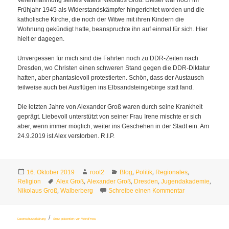
Frühjahr 1945 als Widerstandskämpfer hingerichtet worden und die
katholische Kirche, die noch der Witwe mit ihren Kindern die
Wohnung gekündigt hatte, beanspruchte ihn auf einmal für sich. Hier
hielt er dagegen.
Unvergessen für mich sind die Fahrten noch zu DDR-Zeiten nach
Dresden, wo Christen einen schweren Stand gegen die DDR-Diktatur
hatten, aber phantasievoll protestierten. Schön, dass der Austausch
teilweise auch bei Ausflügen ins Elbsandsteingebirge statt fand.
Die letzten Jahre von Alexander Groß waren durch seine Krankheit
geprägt. Liebevoll unterstützt von seiner Frau Irene mischte er sich
aber, wenn immer möglich, weiter ins Geschehen in der Stadt ein. Am
24.9.2019 ist Alex verstorben. R.I.P.
Veröffentlicht
Autor
Kategorien
,
,
,
16. Oktober 2019
root2
Blog
Politik
Regionales
am
Schlagwörter
,
,
,
,
Religion
Alex Groß
Alexander Groß
Dresden
Jugendakademie
,
zu Alexander Gr
Nikolaus Groß
Walberberg
Schreibe einen Kommentar
Datenschutzerklärung
Stolz präsentiert von WordPress