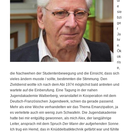
di
e
sie
bzi
ge
r
Ja
hr
e.
Ök
ok
ris
e,
die Nachwehen der Studentenbewegung und die Einsicht, dass sich
vieles ändern musste / sollte, bestimmten die Stimmung. Den
Zivildienst wollte ich nach dem Abi 1974 möglichst bald antreten und
wartete auf die Einberufung. Eine Tagung in der nahen
Jugendakademie Walberberg, veranstaltet in Kooperation mit dem
Deutsch-Französischen Jugendwerk, schien da gerade passend.
Mehr als eine Woche verhandelten wir das Thema Emanzipation, ja
es verleitete auch ein wenig zum Schwafeln. Die Jugendakademie
hatte bei mir entgültig gewonnen, als mich Alex, der langjährige
Leiter, ansprach mit dem Spruch
Der Mann der aufgehenden Sonne
.
Ich trug ein Hemd, das in Knüddelbatiktechnik gefärbt war und fühlte