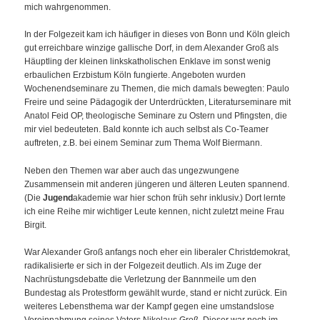
mich wahrgenommen.
In der Folgezeit kam ich häufiger in dieses von Bonn und Köln gleich
gut erreichbare winzige gallische Dorf, in dem Alexander Groß als
Häuptling der kleinen linkskatholischen Enklave im sonst wenig
erbaulichen Erzbistum Köln fungierte. Angeboten wurden
Wochenendseminare zu Themen, die mich damals bewegten: Paulo
Freire und seine Pädagogik der Unterdrückten, Literaturseminare mit
Anatol Feid OP, theologische Seminare zu Ostern und Pfingsten, die
mir viel bedeuteten. Bald konnte ich auch selbst als Co-Teamer
auftreten, z.B. bei einem Seminar zum Thema Wolf Biermann.
Neben den Themen war aber auch das ungezwungene
Zusammensein mit anderen jüngeren und älteren Leuten spannend.
(Die
Jugend
akademie war hier schon früh sehr inklusiv.) Dort lernte
ich eine Reihe mir wichtiger Leute kennen, nicht zuletzt meine Frau
Birgit.
War Alexander Groß anfangs noch eher ein liberaler Christdemokrat,
radikalisierte er sich in der Folgezeit deutlich. Als im Zuge der
Nachrüstungsdebatte die Verletzung der Bannmeile um den
Bundestag als Protestform gewählt wurde, stand er nicht zurück. Ein
weiteres Lebensthema war der Kampf gegen eine umstandslose
Vereinnahmung seines Vaters Nikolaus Groß. Dieser war noch im