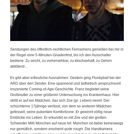
Sendungen des öffentlich-rechtlichen Fernsehens genießen bei mir in
der Regel eine 5-Minuten-Gnadenfrist, bis ich den Ausschalter
bediene: Zu seicht, zu vorhersehbar, zu klischeehaft, zu Gehirn
abtötend…
Es gibt aber erfreuliche Ausnahmen: Gestern ging
Flunkyball
bei der
ARD über den Sender. Eine spannend und ästhetisch anspruchsvoll
inszenierte Coming-of-Age-Geschichte. Franz begleitet seine
Großmutter zu einer größeren Untersuchung ins Krankenhaus. Hier
stößt er auf ein Mädchen, das sich Zoe (
gr. Leben
) nennt. Der
schüchterne 17jährige verlässt, von dem so anderen Mädchen
gefesselt, seine pubertäre Komfortzone. Er gewinnt völlig neue
Einblicke ins Leben. Er erkundet so mit Zoe und der großen
Schwester Milli München auf neue Art. München ist dabei keineswegs
nur gemütlich, sondern erscheint
quite rough
. Die Handkamera