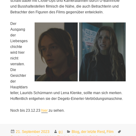
schafft dabei mit Close-Ups und Kamerafahrten durch U-Bahnhöfe
und Busshaltestellen filmisch die Nähe, die auch Betrachterin und
Betrachter den Figuren des Films gegenüber entwickeln.
Der
Ausgang
der
Liebesges
chichte
wird hier
nicht
verraten.
Die
Gesichter
der
Hauptdars
teller, Laurids Schürmann und Lena Klenke, sollte man sich merken.
Hoffentlich entgehen sie der Degeto-Einerlei-Verblödungsmaschine.
Noch bis 23.12.23
hier
zu sehen.
Veröffentlicht
Autor
Kategorien
Schlagw
,
,
21. September 2023
g j
Blog
der letzte Rest
Film