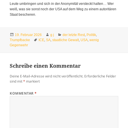
Leute umbringen und sich in der Anonymität versteckt halten… Wer
weiß, was sie sonst noch der USA auf dem Weg zu einem autoritären
Staat bescheren.
Veröffentlicht
Autor
Kategorien
,
,
19. Februar 2026
g j
der letzte Rest
Politik
am
Schlagwörter
,
,
,
,
Trumpfbacke
ICE
SA
staatliche Gewalt
USA
wenig
Gegenwehr
Schreibe einen Kommentar
Deine E-Mail-Adresse wird nicht veröffentlicht.
Erforderliche Felder
sind mit
*
markiert
KOMMENTAR
*