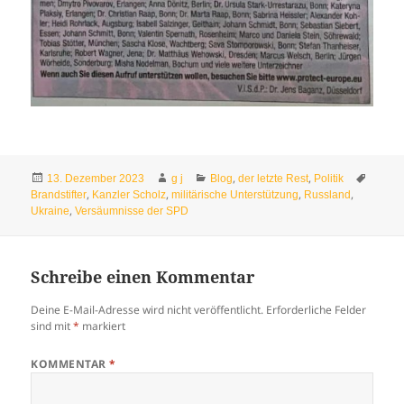
Veröffentlicht
Autor
Kategorien
Schlag
,
,
13. Dezember 2023
g j
Blog
der letzte Rest
Politik
am
,
,
,
,
Brandstifter
Kanzler Scholz
militärische Unterstützung
Russland
,
Ukraine
Versäumnisse der SPD
Schreibe einen Kommentar
Deine E-Mail-Adresse wird nicht veröffentlicht.
Erforderliche Felder
sind mit
*
markiert
KOMMENTAR
*