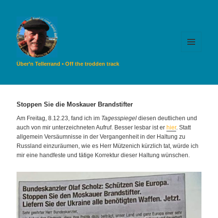
MENÜ
UND
Über’n Tellerrand • Off the trodden track
WIDGETS
Stoppen Sie die Moskauer Brandstifter
Am Freitag, 8.12.23, fand ich im
Tagesspiegel
diesen deutlichen und
auch von mir unterzeichneten Aufruf. Besser lesbar ist er
hier
. Statt
allgemein Versäumnisse in der Vergangenheit in der Haltung zu
Russland einzuräumen, wie es Herr Mützenich kürzlich tat, würde ich
mir eine handfeste und tätige Korrektur dieser Haltung wünschen.