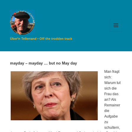
MENÜ
UND
Über’n Tellerrand • Off the trodden track
WIDGETS
mayday – mayday … but no May day
Man fragt
sich:
Warum tut
sich die
Frau das
an? Als
Remainer
die
Aufgabe
zu
schultern,