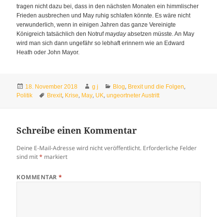
tragen nicht dazu bei, dass in den nächsten Monaten ein himmlischer
Frieden ausbrechen und May ruhig schlafen könnte. Es wäre nicht
verwunderlich, wenn in einigen Jahren das ganze Vereinigte
Königreich tatsächlich den Notruf
mayday
absetzen müsste. An May
wird man sich dann ungefähr so lebhaft erinnern wie an Edward
Heath oder John Mayor.
Veröffentlicht
Autor
Kategorien
,
,
18. November 2018
g j
Blog
Brexit und die Folgen
am
Schlagwörter
,
,
,
,
Politik
Brexit
Krise
May
UK
ungeortneter Austritt
Schreibe einen Kommentar
Deine E-Mail-Adresse wird nicht veröffentlicht.
Erforderliche Felder
sind mit
*
markiert
KOMMENTAR
*