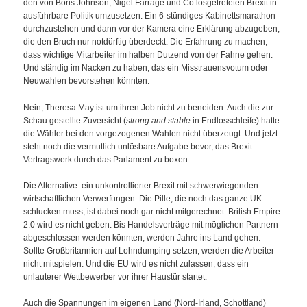
den von Boris Johnson, Nigel Farrage und Co losgetreteten Brexit in
ausführbare Politik umzusetzen. Ein 6-stündiges Kabinettsmarathon
durchzustehen und dann vor der Kamera eine Erklärung abzugeben,
die den Bruch nur notdürftig überdeckt. Die Erfahrung zu machen,
dass wichtige Mitarbeiter im halben Dutzend von der Fahne gehen.
Und ständig im Nacken zu haben, das ein Misstrauensvotum oder
Neuwahlen bevorstehen könnten.
Nein, Theresa May ist um ihren Job nicht zu beneiden. Auch die zur
Schau gestellte Zuversicht (
strong and stable
in Endlosschleife) hatte
die Wähler bei den vorgezogenen Wahlen nicht überzeugt. Und jetzt
steht noch die vermutlich unlösbare Aufgabe bevor, das Brexit-
Vertragswerk durch das Parlament zu boxen.
Die Alternative: ein unkontrollierter Brexit mit schwerwiegenden
wirtschaftlichen Verwerfungen. Die Pille, die noch das ganze UK
schlucken muss, ist dabei noch gar nicht mitgerechnet: British Empire
2.0 wird es nicht geben. Bis Handelsverträge mit möglichen Partnern
abgeschlossen werden könnten, werden Jahre ins Land gehen.
Sollte Großbritannien auf Lohndumping setzen, werden die Arbeiter
nicht mitspielen. Und die EU wird es nicht zulassen, dass ein
unlauterer Wettbewerber vor ihrer Haustür startet.
Auch die Spannungen im eigenen Land (Nord-Irland, Schottland)