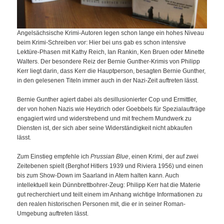
Angelsächsische Krimi-Autoren legen schon lange ein hohes Niveau
beim Krimi-Schreiben vor: Hier bei uns gab es schon intensive
Lektüre-Phasen mit Kathy Reich, Ian Rankin, Ken Bruen oder Minette
Walters. Der besondere Reiz der Bernie Gunther-Krimis von Philipp
Kerr liegt darin, dass Kerr die Hauptperson, besagten Bernie Gunther,
in den gelesenen Titeln immer auch in der Nazi-Zeit auftreten lässt.
Bernie Gunther agiert dabei als desillusionierter Cop und Ermittler,
der von hohen Nazis wie Heydrich oder Goebbels für Spezialaufträge
engagiert wird und widerstrebend und mit frechem Mundwerk zu
Diensten ist, der sich aber seine Widerständigkeit nicht abkaufen
lässt.
Zum Einstieg empfehle ich
Prussian Blue
, einen Krimi, der auf zwei
Zeitebenen spielt (Berghof Hitlers 1939 und Riviera 1956) und einen
bis zum Show-Down im Saarland in Atem halten kann. Auch
intellektuell kein Dünnbrettbohrer-Zeug: Philipp Kerr hat die Materie
gut recherchiert und teilt einem im Anhang wichtige Informationen zu
den realen historischen Personen mit, die er in seiner Roman-
Umgebung auftreten lässt.