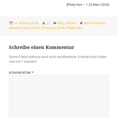
[Philip Kerr – † 23.März 2018]
Veröffentlicht
Autor
Kategorien
Schlagwörter
,
,
24. Februar 2018
g j
Blog
Bücher
Bernie Gunther
am
,
,
,
detective story
freche Schnauze
Krimi
Philipp Kerr
Schreibe einen Kommentar
Deine E-Mail-Adresse wird nicht veröffentlicht.
Erforderliche Felder
sind mit
*
markiert
KOMMENTAR
*