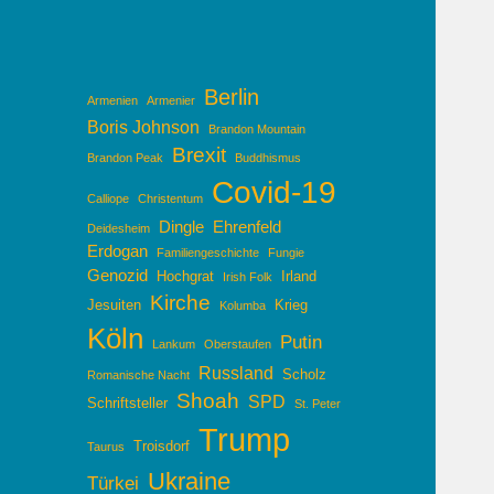
Berlin
Armenien
Armenier
Boris Johnson
Brandon Mountain
Brexit
Brandon Peak
Buddhismus
Covid-19
Calliope
Christentum
Dingle
Ehrenfeld
Deidesheim
Erdogan
Familiengeschichte
Fungie
Genozid
Hochgrat
Irland
Irish Folk
Kirche
Jesuiten
Krieg
Kolumba
Köln
Putin
Lankum
Oberstaufen
Russland
Scholz
Romanische Nacht
Shoah
SPD
Schriftsteller
St. Peter
Trump
Troisdorf
Taurus
Ukraine
Türkei