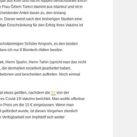
ogar aus Köln und hat im Nippes benachbarten Erich-
Frau Özlem Türeci stammt aus Istanbul und ist in
eidender Anteil daran zu, den bislang
en. Dieser weist nach den bisherigen Studien eine
ige Einschränkung für den Erfolg ihres Vakzins ist
rkischstämmigen Schüler Ansporn, es den beiden
ass ich nur 8 Biontech-Aktien besitze.
cek, Herrn Spahn, Herrn ?ahin (spricht man das nicht
 die dermaßen exzellent gearbeitet haben,
n betonen und bescheiden auftreten. Noch einmal
hat etwas gelitten, nachdem die
SZ
von der
hres Covid-19-Vakzins berichtet. Man wollte offenbar
nen Preis um die 15 € eingelassen. Wenn man
d gefördert wurde, ist dieses Vorgehen ziemlich
Verfügbarkeit von Impfstoff sich weiter