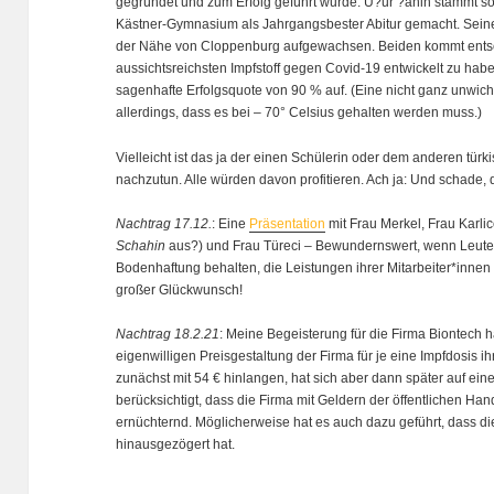
gegründet und zum Erfolg geführt wurde. U?ur ?ahin stammt s
Kästner-Gymnasium als Jahrgangsbester Abitur gemacht. Seine 
der Nähe von Cloppenburg aufgewachsen. Beiden kommt entsch
aussichtsreichsten Impfstoff gegen Covid-19 entwickelt zu hab
sagenhafte Erfolgsquote von 90 % auf. (Eine nicht ganz unwicht
allerdings, dass es bei – 70° Celsius gehalten werden muss.)
Vielleicht ist das ja der einen Schülerin oder dem anderen tü
nachzutun. Alle würden davon profitieren. Ach ja: Und schade, d
Nachtrag 17.12.
: Eine
Präsentation
mit Frau Merkel, Frau Karli
Schahin
aus?) und Frau Türeci – Bewundernswert, wenn Leute,
Bodenhaftung behalten, die Leistungen ihrer Mitarbeiter*inne
großer Glückwunsch!
Nachtrag 18.2.21
: Meine Begeisterung für die Firma Biontech 
eigenwilligen Preisgestaltung der Firma für je eine Impfdosis i
zunächst mit 54 € hinlangen, hat sich aber dann später auf ei
berücksichtigt, dass die Firma mit Geldern der öffentlichen Han
ernüchternd. Möglicherweise hat es auch dazu geführt, dass die 
hinausgezögert hat.