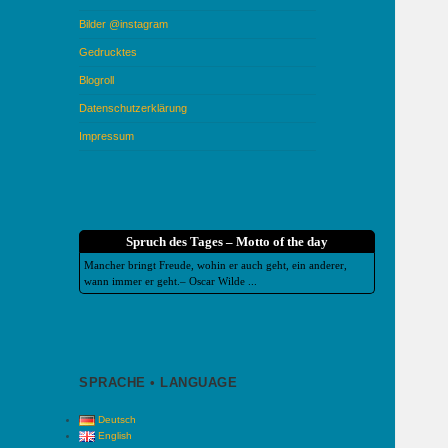
Bilder @instagram
Gedrucktes
Blogroll
Datenschutzerklärung
Impressum
Spruch des Tages – Motto of the day
Mancher bringt Freude, wohin er auch geht, ein anderer,
wann immer er geht.– Oscar Wilde ...
SPRACHE • LANGUAGE
Deutsch
English