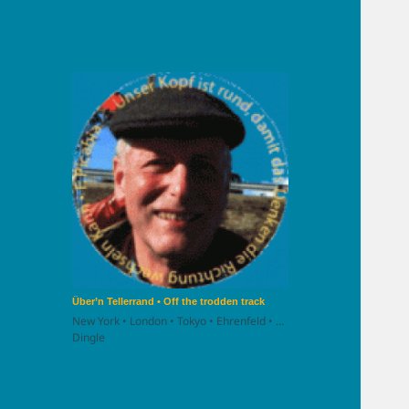
Über’n Tellerrand • Off the trodden track
New York • London • Tokyo • Ehrenfeld • …
Dingle