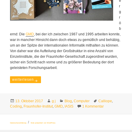
e
r
g
r
ö
b
ernd: Die
GMD
, bei der ich zwischen 1987 und 1995 arbeiten konnte,
war in mancher Hinsicht dann doch etwas zu gemütlich und behäbig,
um an der Spitze der internationalen Informatik mithalten zu können.
Von daher war die Aufteilung der Großstruktur in eine Anzahl von
Einzelinstitute, die der Fraunhofer-Gesellschaft zugeordnet wurden,
sicher ein Schritt nach vorne und zu größerer Bedeutung der dort
geleisteten Forschungsarbeit.
Calliope soll Mädchen zum Programmieren bezirzen
weiterlesen
Veröffentlicht
Autor
Kategorien
Schlagwörter
,
,
13. Oktober 2017
g j
Blog
Computer
Calliope
am
,
,
,
zu Calliope soll
Coding
Fraunhofer-Institut
GMD
IASIS
1 Kommentar
Datenschutzerklärung
Stolz präsentiert von WordPress