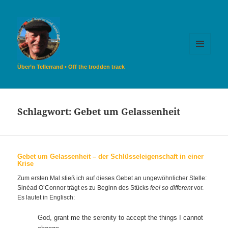
MENÜ
UND
Über’n Tellerrand • Off the trodden track
WIDGETS
Schlagwort:
Gebet um Gelassenheit
Gebet um Gelassenheit – der Schlüsseleigenschaft in einer
Krise
Zum ersten Mal stieß ich auf dieses Gebet an ungewöhnlicher Stelle:
Sinéad O’Connor trägt es zu Beginn des Stücks
feel so different
vor.
Es lautet in Englisch:
God, grant me the serenity to accept the things I cannot