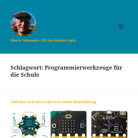
MENÜ
UND
Über’n Tellerrand • Off the trodden track
WIDGETS
Schlagwort:
Programmierwerkzeuge für
die Schule
calliope und micro:bit mit neuer Ausstattung