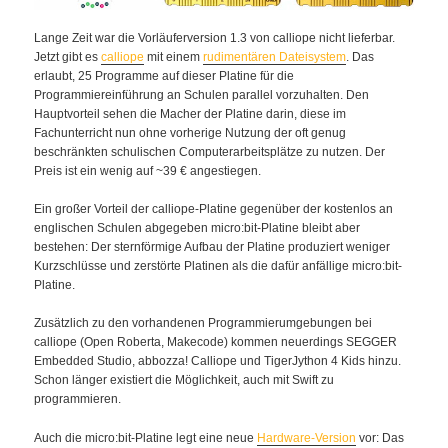
Lange Zeit war die Vorläuferversion 1.3 von calliope nicht lieferbar.
Jetzt gibt es
calliope
mit einem
rudimentären Dateisystem
. Das
erlaubt, 25 Programme auf dieser Platine für die
Programmiereinführung an Schulen parallel vorzuhalten. Den
Hauptvorteil sehen die Macher der Platine darin, diese im
Fachunterricht nun ohne vorherige Nutzung der oft genug
beschränkten schulischen Computerarbeitsplätze zu nutzen. Der
Preis ist ein wenig auf ~39 € angestiegen.
Ein großer Vorteil der calliope-Platine gegenüber der kostenlos an
englischen Schulen abgegeben micro:bit-Platine bleibt aber
bestehen: Der sternförmige Aufbau der Platine produziert weniger
Kurzschlüsse und zerstörte Platinen als die dafür anfällige micro:bit-
Platine.
Zusätzlich zu den vorhandenen Programmierumgebungen bei
calliope (Open Roberta, Makecode) kommen neuerdings SEGGER
Embedded Studio, abbozza! Calliope und TigerJython 4 Kids hinzu.
Schon länger existiert die Möglichkeit, auch mit Swift zu
programmieren.
Auch die micro:bit-Platine legt eine neue
Hardware-Version
vor: Das