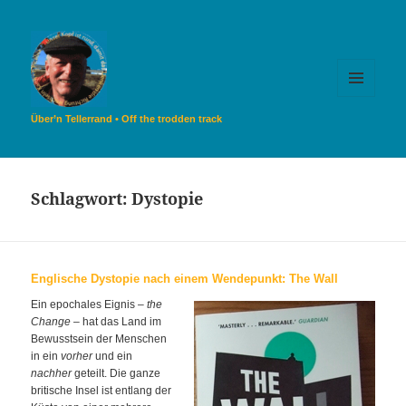
MENÜ
UND
Über’n Tellerrand • Off the trodden track
WIDGETS
Schlagwort:
Dystopie
Englische Dystopie nach einem Wendepunkt: The Wall
Ein epochales Eignis –
the
Change
– hat das Land im
Bewusstsein der Menschen
in ein
vorher
und ein
nachher
geteilt. Die ganze
britische Insel ist entlang der