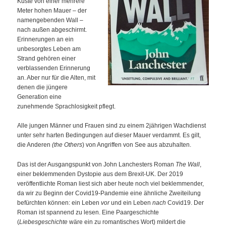
Küste von einer mehrere
Meter hohen Mauer – der
namengebenden Wall –
nach außen abgeschirmt.
Erinnerungen an ein
unbesorgtes Leben am
Strand gehören einer
verblassenden Erinnerung
an. Aber nur für die Alten, mit
denen die jüngere
Generation eine
zunehmende Sprachlosigkeit pflegt.
Alle jungen Männer und Frauen sind zu einem 2jährigen Wachdienst
unter sehr harten Bedingungen auf dieser Mauer verdammt. Es gilt,
die Anderen
(the Others
) von Angriffen von See aus abzuhalten.
Das ist der Ausgangspunkt von John Lanchesters Roman
The Wall
,
einer beklemmenden Dystopie aus dem Brexit-UK. Der 2019
veröffentlichte Roman liest sich aber heute noch viel beklemmender,
da wir zu Beginn der Covid19-Pandemie eine ähnliche Zweiteilung
befürchten können: ein Leben
vor
und ein Leben
nach
Covid19. Der
Roman ist spannend zu lesen. Eine Paargeschichte
(
Liebesgeschichte
wäre ein zu romantisches Wort) mildert die